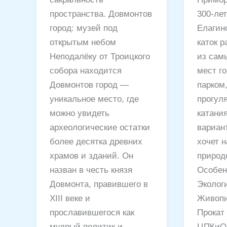
пространства. Довмонтов
300-лет
город: музей под
Елагин
открытым небом
каток 
Неподалёку от Троицкого
из сам
собора находится
мест г
Довмонтов город —
парком
уникальное место, где
прогул
можно увидеть
катани
археологические остатки
вариант
более десятка древних
хочет 
храмов и зданий. Он
природ
назван в честь князя
Особен
Довмонта, правившего в
Эколог
XIII веке и
Живопи
прославившегося как
Прокат 
мудрый политик и
ЦПКиО 