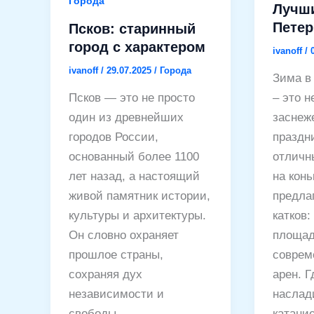
Города
Лучши
Петер
Псков: старинный
город с характером
ivanoff
/
ivanoff
/
29.07.2025
/
Города
Зима в
Псков — это не просто
– это н
один из древнейших
заснеж
городов России,
праздни
основанный более 1100
отличн
лет назад, а настоящий
на конь
живой памятник истории,
предла
культуры и архитектуры.
катков:
Он словно охраняет
площад
прошлое страны,
соврем
сохраняя дух
арен. 
независимости и
наслад
свободы,
катани