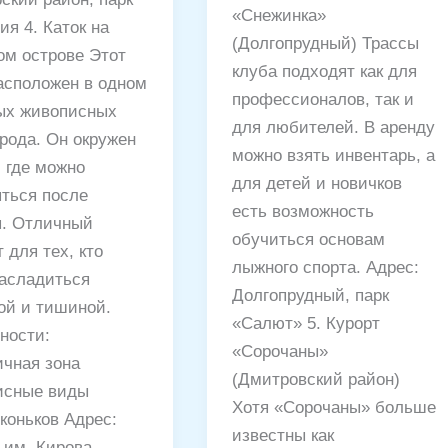
«Снежинка»
ия 4. Каток на
(Долгопрудный) Трассы
ом острове Этот
клуба подходят как для
расположен в одном
профессионалов, так и
ых живописных
для любителей. В аренду
орода. Он окружен
можно взять инвентарь, а
, где можно
для детей и новичков
яться после
есть возможность
я. Отличный
обучиться основам
 для тех, кто
лыжного спорта. Адрес:
насладиться
Долгопрудный, парк
ой и тишиной.
«Салют» 5. Курорт
ности:
«Сорочаны»
ичная зона
(Дмитровский район)
сные виды
Хотя «Сорочаны» больше
коньков Адрес:
известны как
им. Кирова,