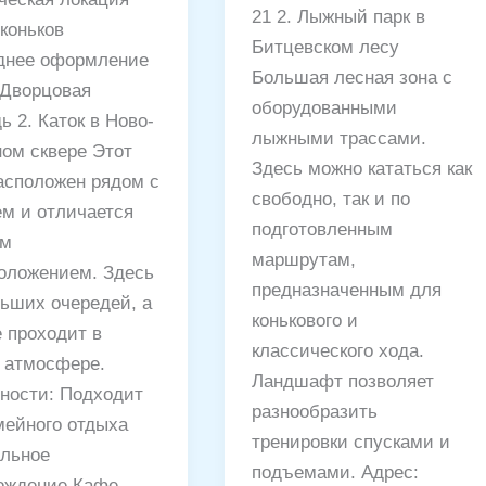
21 2. Лыжный парк в
коньков
Битцевском лесу
днее оформление
Большая лесная зона с
 Дворцовая
оборудованными
 2. Каток в Ново-
лыжными трассами.
ом сквере Этот
Здесь можно кататься как
расположен рядом с
свободно, так и по
м и отличается
подготовленным
ым
маршрутам,
оложением. Здесь
предназначенным для
льших очередей, а
конькового и
е проходит в
классического хода.
 атмосфере.
Ландшафт позволяет
ности: Подходит
разнообразить
мейного отдыха
тренировки спусками и
льное
подъемами. Адрес:
ождение Кафе