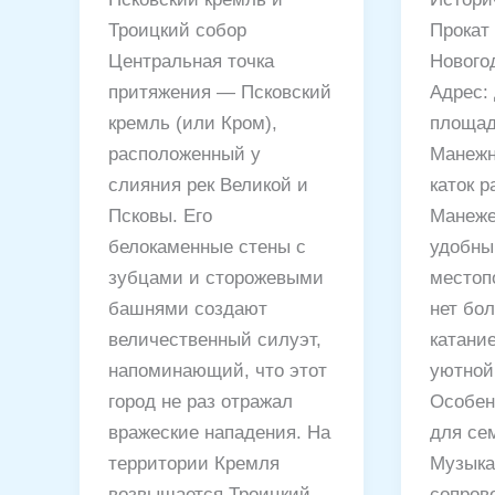
Троицкий собор
Прокат 
Центральная точка
Нового
притяжения — Псковский
Адрес:
кремль (или Кром),
площадь
расположенный у
Манежн
слияния рек Великой и
каток 
Псковы. Его
Манеже
белокаменные стены с
удобн
зубцами и сторожевыми
местоп
башнями создают
нет бо
величественный силуэт,
катани
напоминающий, что этот
уютной
город не раз отражал
Особен
вражеские нападения. На
для се
территории Кремля
Музыка
возвышается Троицкий
сопров