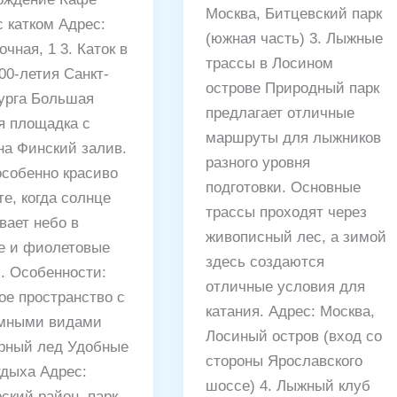
Москва, Битцевский парк
с катком Адрес:
(южная часть) 3. Лыжные
очная, 1 3. Каток в
трассы в Лосином
00-летия Санкт-
острове Природный парк
урга Большая
предлагает отличные
я площадка с
маршруты для лыжников
на Финский залив.
разного уровня
особенно красиво
подготовки. Основные
те, когда солнце
трассы проходят через
вает небо в
живописный лес, а зимой
е и фиолетовые
здесь создаются
и. Особенности:
отличные условия для
ое пространство с
катания. Адрес: Москва,
мными видами
Лосиный остров (вход со
рный лед Удобные
стороны Ярославского
тдыха Адрес:
шоссе) 4. Лыжный клуб
ский район, парк