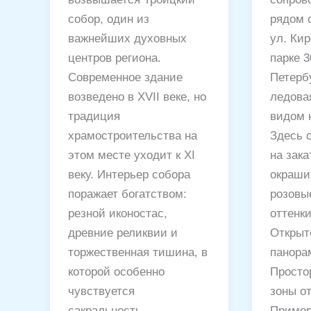
собор, один из
рядом 
важнейших духовных
ул. Кир
центров региона.
парке 3
Современное здание
Петерб
возведено в XVII веке, но
ледова
традиция
видом 
храмостроительства на
Здесь 
этом месте уходит к XI
на зака
веку. Интерьер собора
окраши
поражает богатством:
розовы
резной иконостас,
оттенк
древние реликвии и
Открыт
торжественная тишина, в
панора
которой особенно
Просто
чувствуется
зоны о
сакральность
Примор