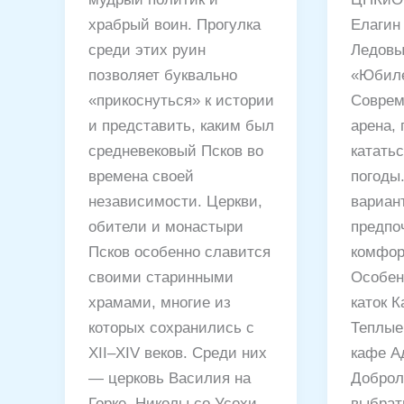
храбрый воин. Прогулка
Елагин 
среди этих руин
Ледовы
позволяет буквально
«Юбил
«прикоснуться» к истории
Соврем
и представить, каким был
арена, 
средневековый Псков во
катать
времена своей
погоды
независимости. Церкви,
вариант
обители и монастыри
предпо
Псков особенно славится
комфор
своими старинными
Особен
храмами, многие из
каток 
которых сохранились с
Теплые
XII–XIV веков. Среди них
кафе Ад
— церковь Василия на
Доброл
Горке, Николы со Усохи,
выбрат