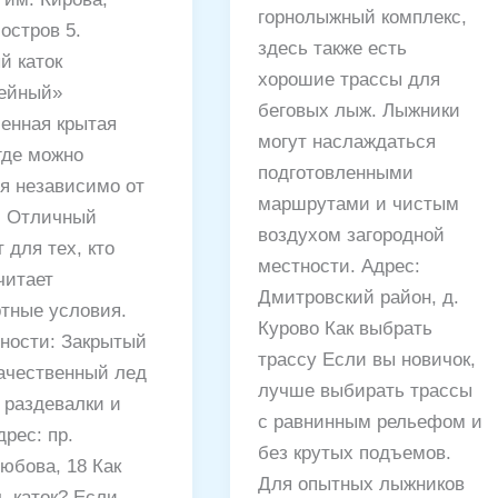
горнолыжный комплекс,
остров 5.
здесь также есть
й каток
хорошие трассы для
ейный»
беговых лыж. Лыжники
енная крытая
могут наслаждаться
где можно
подготовленными
ся независимо от
маршрутами и чистым
. Отличный
воздухом загородной
 для тех, кто
местности. Адрес:
читает
Дмитровский район, д.
тные условия.
Курово Как выбрать
ности: Закрытый
трассу Если вы новичок,
Качественный лед
лучше выбирать трассы
 раздевалки и
с равнинным рельефом и
рес: пр.
без крутых подъемов.
юбова, 18 Как
Для опытных лыжников
ь каток? Если