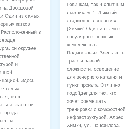
новичкам, так и опытным
к на Дворцовой
лыжникам. 1. Лыжный
и Один из самых
стадион «Планерная»
ерных катков
(Химки) Один из самых
. Расположенный в
популярных лыжных
сердце
комплексов в
рга, он окружен
Подмосковье. Здесь есть
ственной
трассы разной
ктурой и
сложности, освещение
ичной
для вечернего катания и
нацией. Здесь
пункт проката. Отлично
не только
подойдет для тех, кто
ься, но и
хочет совмещать
иться красотой
тренировки с комфортной
 города.
инфраструктурой. Адрес:
ности:
Химки, ул. Панфилова,
ческая локация