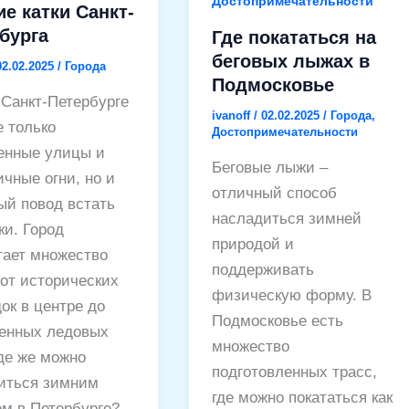
Достопримечательности
е катки Санкт-
бурга
Где покататься на
беговых лыжах в
02.02.2025
/
Города
Подмосковье
 Санкт-Петербурге
ivanoff
/
02.02.2025
/
Города
,
е только
Достопримечательности
енные улицы и
Беговые лыжи –
чные огни, но и
отличный способ
ый повод встать
насладиться зимней
ки. Город
природой и
гает множество
поддерживать
 от исторических
физическую форму. В
ок в центре до
Подмосковье есть
енных ледовых
множество
Где же можно
подготовленных трасс,
иться зимним
где можно покататься как
ем в Петербурге?