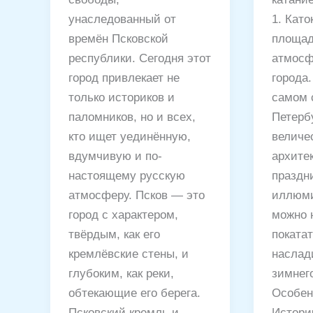
унаследованный от
1. Като
времён Псковской
площад
республики. Сегодня этот
атмосф
город привлекает не
города
только историков и
самом 
паломников, но и всех,
Петербу
кто ищет уединённую,
величе
вдумчивую и по-
архите
настоящему русскую
праздн
атмосферу. Псков — это
иллюми
город с характером,
можно 
твёрдым, как его
покатат
кремлёвские стены, и
наслад
глубоким, как реки,
зимнего
обтекающие его берега.
Особен
Псковский кремль и
Истори